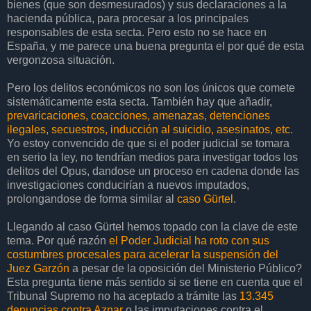
bienes (que son desmesurados) y sus declaraciones a la
hacienda pública, para procesar a los principales
responsables de esta secta. Pero esto no se hace en
España, y me parece una buena pregunta el por qué de esta
vergonzosa situación.
Pero los delitos económicos no son los únicos que comete
sistemáticamente esta secta. También hay que añadir,
prevaricaciones, coacciones, amenazas, detenciones
ilegales, secuestros, inducción al suicidio, asesinatos, etc
.
Yo estoy convencido de que si el poder judicial se tomara
en serio la ley, no tendrían medios para investigar todos los
delitos del Opus, dandose un proceso en cadena donde las
investigaciones conducirían a nuevos imputados,
prolongandose de forma similar al
caso Gürtel
.
Llegando al caso Gürtel hemos topado con la clave de este
tema. Por qué razón
el Poder Judicial ha roto con sus
costumbres procesales para acelerar la suspensión del
Juez Garzón
a pesar de la oposición del Ministerio Público?
Esta pregunta tiene más sentido si se tiene en cuenta que el
Tribunal Supremo no ha aceptado a trámite las
13.345
denuncias contra Aznar
o las imputaciones contra el