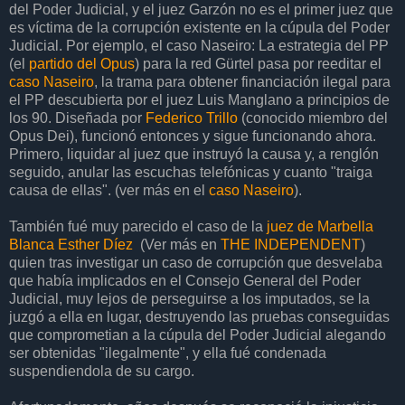
del Poder Judicial, y el juez Garzón no es el primer juez que
es víctima de la corrupción existente en la cúpula del Poder
Judicial. Por ejemplo, el caso Naseiro: La estrategia del PP
(el
partido del Opus
) para la red Gürtel pasa por reeditar el
caso Naseiro
, la trama para obtener financiación ilegal para
el PP descubierta por el juez Luis Manglano a principios de
los 90. Diseñada por
Federico Trillo
(conocido miembro del
Opus Dei), funcionó entonces y sigue funcionando ahora.
Primero, liquidar al juez que instruyó la causa y, a renglón
seguido, anular las escuchas telefónicas y cuanto "traiga
causa de ellas". (ver más en el
caso Naseiro
).
También fué muy parecido el caso de la
juez de Marbella
Blanca Esther Díez
(Ver más en
THE INDEPENDENT
)
quien tras investigar un caso de corrupción que desvelaba
que había implicados en el Consejo General del Poder
Judicial, muy lejos de perseguirse a los imputados, se la
juzgó a ella en lugar, destruyendo las pruebas conseguidas
que comprometian a la cúpula del Poder Judicial alegando
ser obtenidas "ilegalmente", y ella fué condenada
suspendiendola de su cargo.